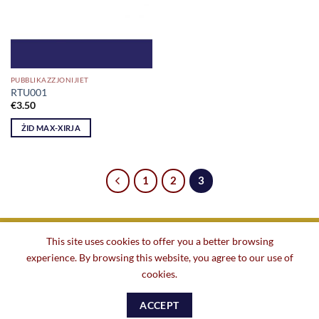
PUBBLIKAZZJONIJIET
RTU001
€
3.50
ŻID MAX-XIRJA
1
2
3
This site uses cookies to offer you a better browsing
experience. By browsing this website, you agree to our use of
BAŻI
DWARNA
TENDERS U IMPJIEGI
KUNTATT
cookies.
ŻONA TAL-MEMBRI
TERMINI U KUNDIZZJONIJIET
POLITIKA TA’ PRIVATEZZA
ACCEPT
Copyright 2026 ©