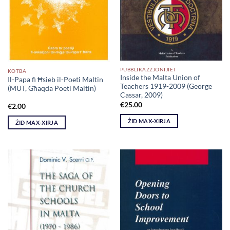
PUBBLIKAZZJONIJIET
KOTBA
Inside the Malta Union of
Il-Papa fi Ħsieb il-Poeti Maltin
Teachers 1919-2009 (George
(MUT, Għaqda Poeti Maltin)
Cassar, 2009)
€
25.00
€
2.00
ŻID MAX-XIRJA
ŻID MAX-XIRJA