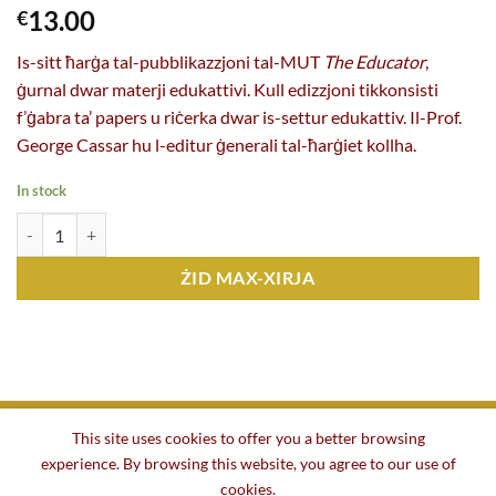
13.00
€
Is-sitt ħarġa tal-pubblikazzjoni tal-MUT
The Educator
,
ġurnal dwar materji edukattivi. Kull edizzjoni tikkonsisti
f’ġabra ta’ papers u riċerka dwar is-settur edukattiv. Il-Prof.
George Cassar hu l-editur ġenerali tal-ħarġiet kollha.
In stock
The Educator n. 6 (ed. George Cassar, 2020) kopji
ŻID MAX-XIRJA
This site uses cookies to offer you a better browsing
experience. By browsing this website, you agree to our use of
BAŻI
DWARNA
TENDERS U IMPJIEGI
KUNTATT
cookies.
ŻONA TAL-MEMBRI
TERMINI U KUNDIZZJONIJIET