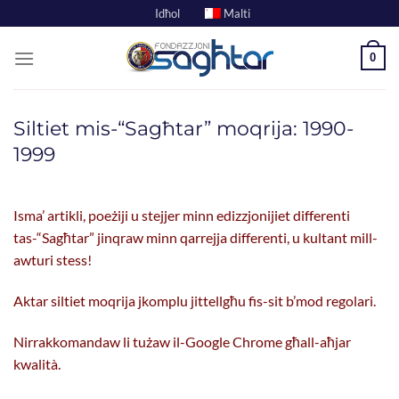
Skip
Idħol
Malti
to
content
0
Siltiet mis-“Sagħtar” moqrija: 1990-
1999
Isma’ artikli, poeżiji u stejjer minn edizzjonijiet differenti
tas-“Sagħtar” jinqraw minn qarrejja differenti, u kultant mill-
awturi stess!
Aktar siltiet moqrija jkomplu jittellgħu fis-sit b’mod regolari.
Nirrakkomandaw li tużaw il-Google Chrome għall-aħjar
kwalità.