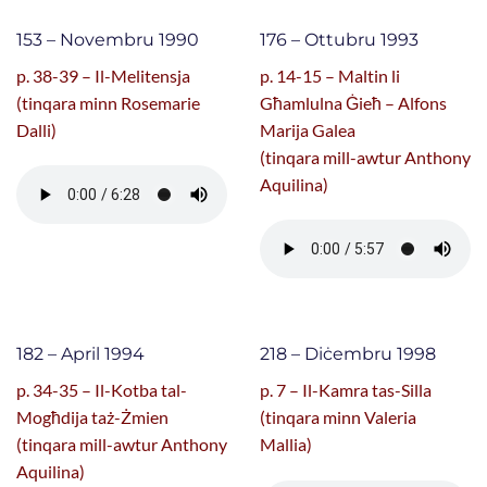
153 – Novembru 1990
176 – Ottubru 1993
p. 38-39 – Il-Melitensja
p. 14-15 – Maltin li
(tinqara minn Rosemarie
Għamlulna Ġieħ – Alfons
Dalli)
Marija Galea
(tinqara mill-awtur Anthony
Aquilina)
182 – April 1994
218 – Diċembru 1998
p. 34-35 – Il-Kotba tal-
p. 7 – Il-Kamra tas-Silla
Mogħdija taż-Żmien
(tinqara minn Valeria
(tinqara mill-awtur Anthony
Mallia)
Aquilina)