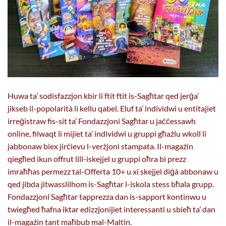
Huwa ta’ sodisfazzjon kbir li ftit ftit is-Sagħtar qed jerġa’
jikseb il-popolarità li kellu qabel. Eluf ta’ individwi u entitajiet
irreġistraw fis-sit ta’ Fondazzjoni Sagħtar u jaċċessawh
online, filwaqt li mijiet ta’ individwi u gruppi għażlu wkoll li
jabbonaw biex jirċievu l-verżjoni stampata. Il-magażin
qiegħed ikun offrut lill-iskejjel u gruppi oħra bi prezz
imraħħas permezz tal-Offerta 10+ u xi skejjel diġà abbonaw u
qed jibda jitwasslilhom is-Sagħtar l-iskola stess bħala grupp.
Fondazzjoni Sagħtar tapprezza dan is-sapport kontinwu u
twiegħed ħafna iktar edizzjonijiet interessanti u sbieħ ta’ dan
il-magażin tant maħbub mal-Maltin.