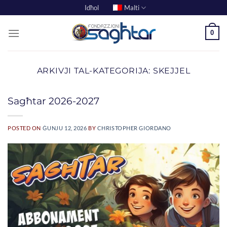
Skip
Idħol
Malti
to
content
0
ARKIVJI TAL-KATEGORIJA:
SKEJJEL
Sagħtar 2026-2027
POSTED ON
ĠUNJU 12, 2026
BY
CHRISTOPHER GIORDANO