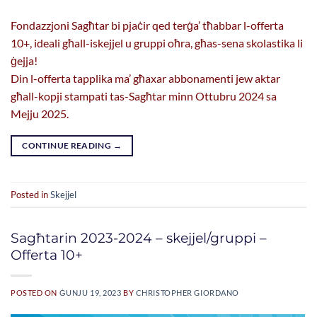
Fondazzjoni Sagħtar bi pjaċir qed terġa’ tħabbar l-offerta
10+, ideali għall-iskejjel u gruppi oħra, għas-sena skolastika li
ġejja!
Din l-offerta tapplika ma’ għaxar abbonamenti jew aktar
għall-kopji stampati tas-Sagħtar minn Ottubru 2024 sa
Mejju 2025.
CONTINUE READING
→
Posted in
Skejjel
Sagħtarin 2023-2024 – skejjel/gruppi –
Offerta 10+
POSTED ON
ĠUNJU 19, 2023
BY
CHRISTOPHER GIORDANO