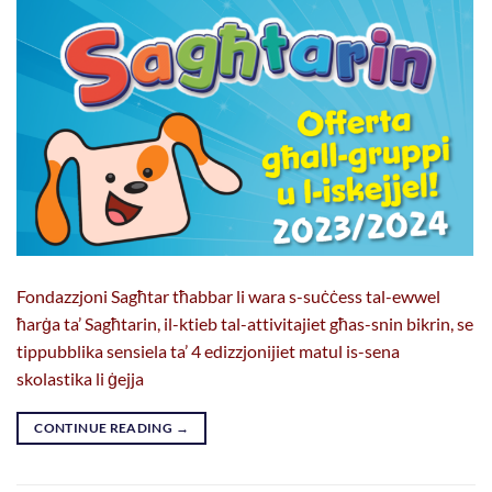
Fondazzjoni Sagħtar tħabbar li wara s-suċċess tal-ewwel
ħarġa ta’ Sagħtarin, il-ktieb tal-attivitajiet għas-snin bikrin, se
tippubblika sensiela ta’ 4 edizzjonijiet matul is-sena
skolastika li ġejja
CONTINUE READING
→