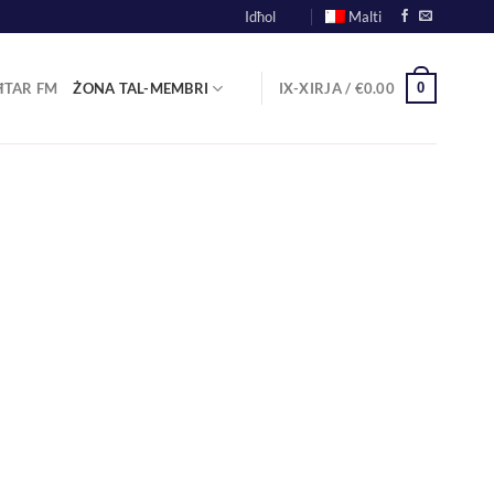
Idħol
Malti
0
ĦTAR FM
ŻONA TAL-MEMBRI
IX-XIRJA /
€
0.00