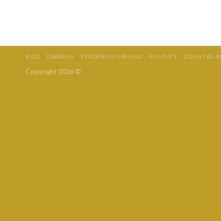
BAŻI
DWARNA
TENDERS U IMPJIEGI
KUNTATT
ŻONA TAL-
Copyright 2026 ©