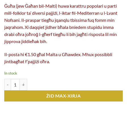
Ġuħa (jew Ġaħan bil-Malti) huwa karattru popolari u parti
mill-folklor ta’ diversi pajjiżi, l-iktar fil-Mediterran u l-Lvant
Nofsani. Il-praspar tiegħu jqanqlu tbissima fuq fomm min
jaqrahom. Xi daqqiet jidher bħala bniedem stupidu imma
drabi oħra joħroġ l-għerf tiegħu li bih jagħti risposta lil min
jipprova jiddieħak bih.
Il-posta hi €1.50 għal Malta u Għawdex. Mhux possibbli
jintbagħat f’pajjiżi oħra.
In stock
Il-Ħrejjef ta' Ġuħa (F. X. Cassar) kopji
ŻID MAX-XIRJA