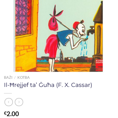
BAŻI
/
KOTBA
Il-Ħrejjef ta’ Ġuħa (F. X. Cassar)
2.00
€