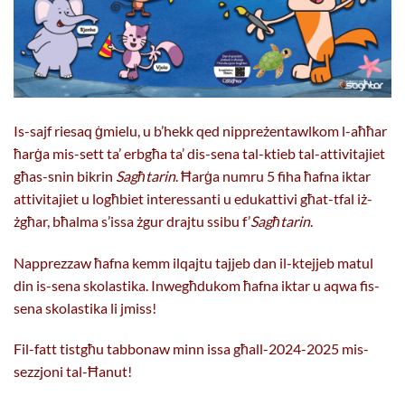
Is-sajf riesaq ġmielu, u b’hekk qed nippreżentawlkom l-aħħar
ħarġa mis-sett ta’ erbgħa ta’ dis-sena tal-ktieb tal-attivitajiet
għas-snin bikrin
Sagħtarin
. Ħarġa numru 5 fiha ħafna iktar
attivitajiet u logħbiet interessanti u edukattivi għat-tfal iż-
żgħar, bħalma s’issa żgur drajtu ssibu f’
Sagħtarin
.
Napprezzaw ħafna kemm ilqajtu tajjeb dan il-ktejjeb matul
din is-sena skolastika. Inwegħdukom ħafna iktar u aqwa fis-
sena skolastika li jmiss!
Fil-fatt tistgħu tabbonaw minn issa għall-2024-2025 mis-
sezzjoni tal-Ħanut!