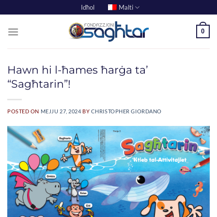
Skip
Idħol
Malti
to
content
0
Hawn hi l-ħames ħarġa ta’
“Sagħtarin”!
POSTED ON
MEJJU 27, 2024
BY
CHRISTOPHER GIORDANO