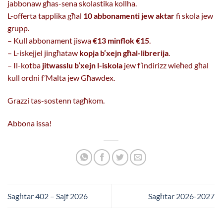
jabbonaw għas-sena skolastika kollha.
L-offerta tapplika għal
10 abbonamenti jew aktar
fi skola jew
grupp.
– Kull abbonament jiswa
€13 minflok €15
.
– L-iskejjel jingħataw
kopja b’xejn għal-librerija
.
– Il-kotba
jitwasslu b’xejn l-iskola
jew f’indirizz wieħed għal
kull ordni f’Malta jew Għawdex.
Grazzi tas-sostenn tagħkom.
Abbona issa!
Sagħtar 402 – Sajf 2026
Sagħtar 2026-2027