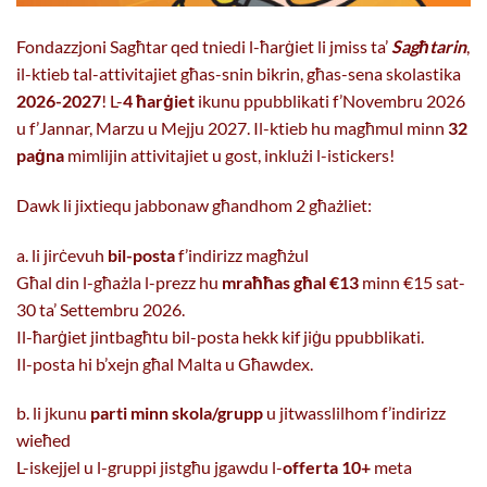
Fondazzjoni Sagħtar qed tniedi l-ħarġiet li jmiss ta’
Sagħtarin
,
il-ktieb tal-attivitajiet għas-snin bikrin, għas-sena skolastika
2026-2027
! L-
4 ħarġiet
ikunu ppubblikati f’Novembru 2026
u f’Jannar, Marzu u Mejju 2027. Il-ktieb hu magħmul minn
32
paġna
mimlijin attivitajiet u gost, inklużi l-istickers!
Dawk li jixtiequ jabbonaw għandhom 2 għażliet:
a. li jirċevuh
bil-posta
f’indirizz magħżul
Għal din l-għażla l-prezz hu
mraħħas għal €13
minn €15 sat-
30 ta’ Settembru 2026.
Il-ħarġiet jintbagħtu bil-posta hekk kif jiġu ppubblikati.
Il-posta hi b’xejn għal Malta u Għawdex.
b. li jkunu
parti minn skola/grupp
u jitwasslilhom f’indirizz
wieħed
L-iskejjel u l-gruppi jistgħu jgawdu l-
offerta 10+
meta