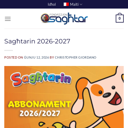
Skip
Idħol
Malti
to
content
0
Sagħtarin 2026-2027
POSTED ON
ĠUNJU 12, 2026
BY
CHRISTOPHER GIORDANO