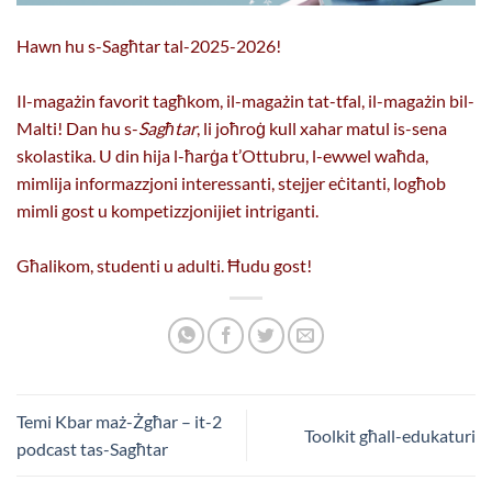
Hawn hu s-Sagħtar tal-2025-2026!
Il-magażin favorit tagħkom, il-magażin tat-tfal, il-magażin bil-
Malti! Dan hu s-
Sagħtar
, li joħroġ kull xahar matul is-sena
skolastika. U din hija l-ħarġa t’Ottubru, l-ewwel waħda,
mimlija informazzjoni interessanti, stejjer eċitanti, logħob
mimli gost u kompetizzjonijiet intriganti.
Għalikom, studenti u adulti. Ħudu gost!
Temi Kbar maż-Żgħar – it-2
Toolkit għall-edukaturi
podcast tas-Sagħtar