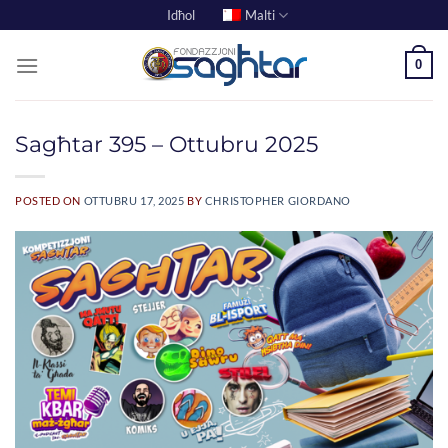
Skip
Idħol
Malti
to
content
0
Sagħtar 395 – Ottubru 2025
POSTED ON
OTTUBRU 17, 2025
BY
CHRISTOPHER GIORDANO