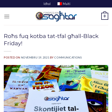
Skip
Idħol
Malti
to
content
0
Roħs fuq kotba tat-tfal għall-Black
Friday!
POSTED ON
NOVEMBRU 19, 2021
BY
COMMUNICATIONS