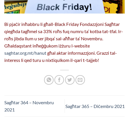
Bi pjaċir inħabbru li għall-Black Friday Fondazzjoni Sagħtar
qiegħda tagħmel sa 33% roħs fuq numru ta’ kotba tat-tfal. Ir-
roħs jibda llum u ser jibqa’ sal-aħħar ta’ Novembru.
Għaldaqstant inħeġġukom iżżuru l-website
saghtar.org.mt/hanut
għal aktar informazzjoni. Grazzi tal-
interess li qed turu u nixtiqulkom il-qari t-tajjeb!
Sagħtar 364 – Novembru
Sagħtar 365 – Diċembru 2021
2021