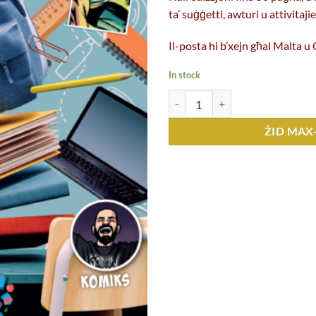
ta’ suġġetti, awturi u attivitaj
Il-posta hi b’xejn għal Malta 
In stock
Sagħtar 395 (Ottubru 2025) kopji
ŻID MAX