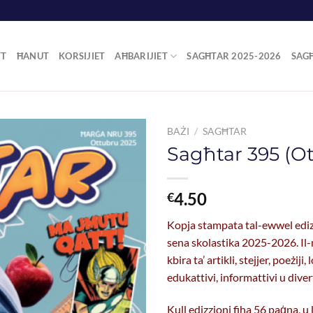
TT
ĦANUT
KORSIJIET
AĦBARIJIET
SAGĦTAR 2025-2026
SAG
BAŻI
/
SAGĦTAR
Sagħtar 395 (O
4.50
€
Kopja stampata tal-ewwel ediz
sena skolastika 2025-2026. Il-
kbira ta’ artikli, stejjer, poeżij
edukattivi, informattivi u diver
Kull edizzjoni fiha 56 paġna, u