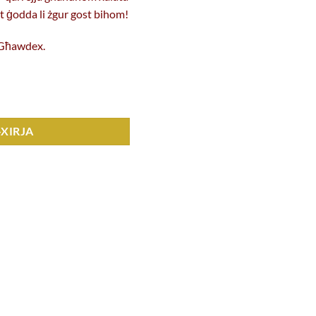
iet ġodda li żgur gost bihom!
u Għawdex.
-XIRJA