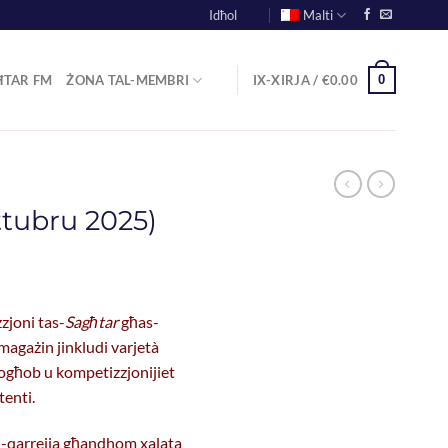
Idħol
Malti
0
ĦTAR FM
ŻONA TAL-MEMBRI
IX-XIRJA /
€
0.00
ttubru 2025)
zjoni tas-
Sagħtar
għas-
magażin jinkludi varjetà
i, logħob u kompetizzjonijiet
tenti.
 l-qarrejja għandhom xalata