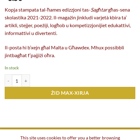
Kopja stampata tal-ħames edizzjoni tas-
Sagħtar
għas-sena
skolastika 2021-2022. Il-magażin jinkludi varjetà kbira ta’
artikli, stejjer, poeżiji, logħob u kompetizzjonijiet edukattivi,
informattivi u divertenti.
Il-posta hi b’xejn għal Malta u Għawdex. Mhux possibbli
jintbagħat f’pajjiżi oħra.
In stock
Sagħtar 367 (Frar 2022) kopji
ŻID MAX-XIRJA
This site uses cookies to offer you a better browsing