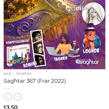
BAŻI
/
SAGĦTAR
Sagħtar 367 (Frar 2022)
3.50
€