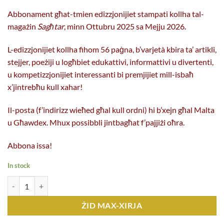
Abbonament għat-tmien edizzjonijiet stampati kollha tal-
magażin
Sagħtar
, minn Ottubru 2025 sa Mejju 2026.
L-edizzjonijiet kollha fihom 56 paġna, b’varjetà kbira ta’ artikli,
stejjer, poeżiji u logħbiet edukattivi, informattivi u divertenti,
u kompetizzjonijiet interessanti bi premjijiet mill-isbaħ
x’jintrebħu kull xahar!
Il-posta (f’indirizz wieħed għal kull ordni) hi b’xejn għal Malta
u Għawdex. Mhux possibbli jintbagħat f’pajjiżi oħra.
Abbona issa!
In stock
Sagħtar 2025-2026 - abbonament kopji
ŻID MAX-XIRJA