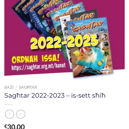
BAŻI
/
SAGĦTAR
Sagħtar 2022-2023 – is-sett sħiħ
30.00
€