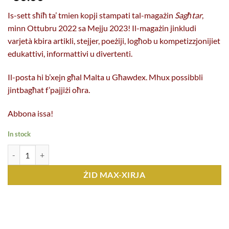
Is-sett sħiħ ta’ tmien kopji stampati tal-magażin
Sagħtar
,
minn Ottubru 2022 sa Mejju 2023! Il-magażin jinkludi
varjetà kbira artikli, stejjer, poeżiji, logħob u kompetizzjonijiet
edukattivi, informattivi u divertenti.
Il-posta hi b’xejn għal Malta u Għawdex. Mhux possibbli
jintbagħat f’pajjiżi oħra.
Abbona issa!
In stock
Sagħtar 2022-2023 - is-sett sħiħ kopji
ŻID MAX-XIRJA