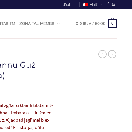
Idħol
Malti
0
ĦTAR FM
ŻONA TAL-MEMBRI
IX-XIRJA /
€
0.00
Nannu Ġuż
a)
l żgħar u kbar li tibda mit-
ba l-imbarazz li ilu żmien
uż. X’jaqbad jagħmel biex
qred? Fl-istorja jidħlu