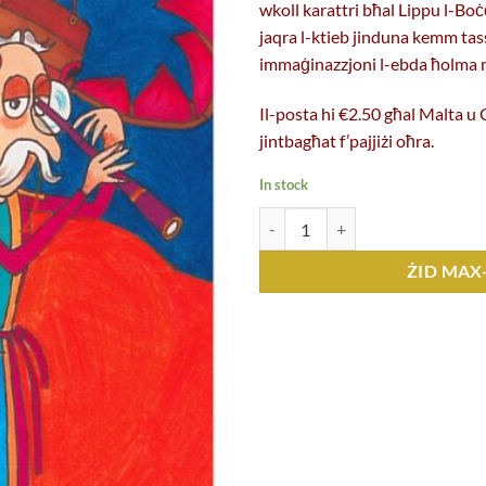
wkoll karattri bħal Lippu l-Boċ
jaqra l-ktieb jinduna kemm tasse
immaġinazzjoni l-ebda ħolma m
Il-posta hi €2.50 għal Malta 
jintbagħat f’pajjiżi oħra.
In stock
Il-Ħolma tan-Nannu Ġuż (Roberta 
ŻID MAX