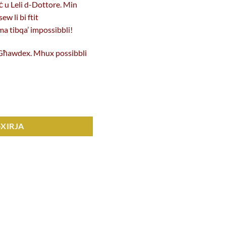
ċ u Leli d-Dottore. Min
w li bi ftit
a tibqa’ impossibbli!
u Għawdex. Mhux possibbli
Bajada) kopji
-XIRJA