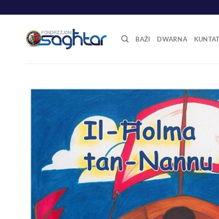
Skip
to
content
BAŻI
DWARNA
KUNTA