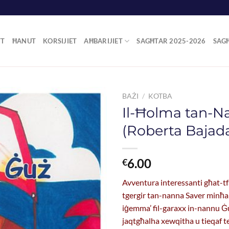
TT
ĦANUT
KORSIJIET
AĦBARIJIET
SAGĦTAR 2025-2026
SAG
BAŻI
/
KOTBA
Il-Ħolma tan-
(Roberta Bajad
6.00
€
Avventura interessanti għat-tfa
tgergir tan-nanna Saver minħab
iġemma’ fil-garaxx in-nannu Ġ
jaqtgħalha xewqitha u tieqaf te